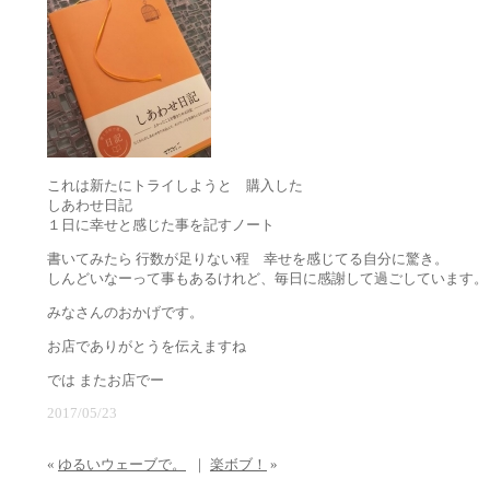
これは新たにトライしようと 購入した
しあわせ日記
１日に幸せと感じた事を記すノート
書いてみたら 行数が足りない程 幸せを感じてる自分に驚き。
しんどいなーって事もあるけれど、毎日に感謝して過ごしています。
みなさんのおかげです。
お店でありがとうを伝えますね
では またお店でー
2017/05/23
«
ゆるいウェーブで。
｜
楽ボブ！
»